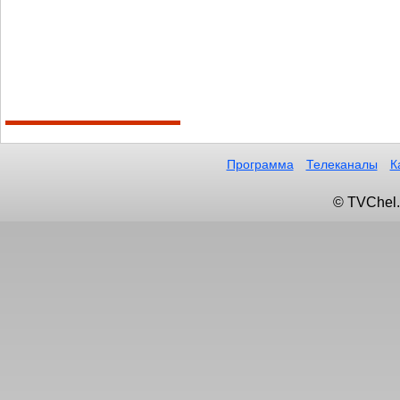
Программа
Телеканалы
К
© TVChel.