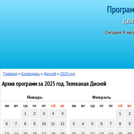
Програм
для
Сегодня 9 авг
Главная
»
Календарь
»
Дисней
»
2025 год
Архив программ за 2025 год. Телеканал Дисней
Январь
Февраль
пн
вт
ср
чт
пт
сб
вс
пн
вт
ср
чт
пт
сб
вс
1
2
3
4
5
1
2
6
7
8
9
10
11
12
3
4
5
6
7
8
9
13
14
15
16
17
18
19
10
11
12
13
14
15
16