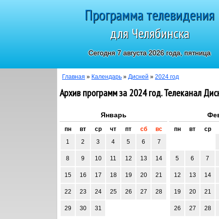
Программа телевидения
для Челябинска
Сегодня 7 августа 2026 года, пятница
Главная
»
Календарь
»
Дисней
»
2024 год
Архив программ за 2024 год. Телеканал Дис
Январь
Фе
пн
вт
ср
чт
пт
сб
вс
пн
вт
ср
1
2
3
4
5
6
7
8
9
10
11
12
13
14
5
6
7
15
16
17
18
19
20
21
12
13
14
22
23
24
25
26
27
28
19
20
21
29
30
31
26
27
28