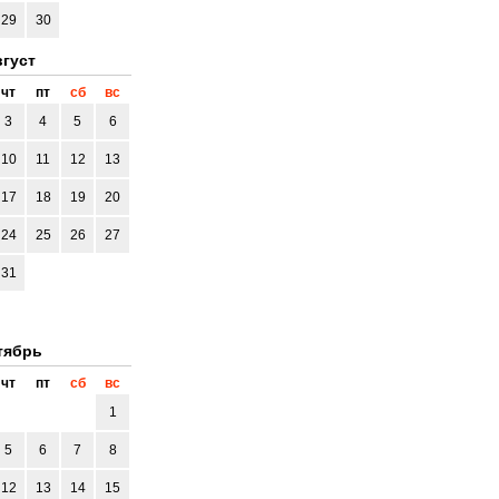
29
30
густ
чт
пт
сб
вс
3
4
5
6
10
11
12
13
17
18
19
20
24
25
26
27
31
тябрь
чт
пт
сб
вс
1
5
6
7
8
12
13
14
15