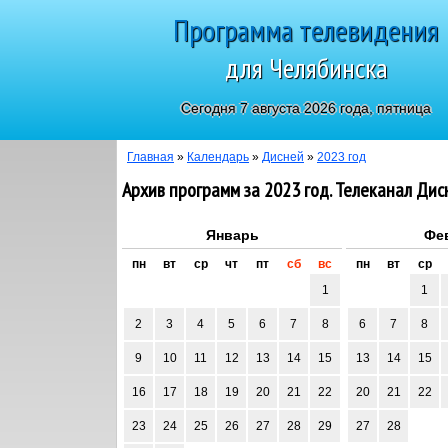
Программа телевидения
для Челябинска
Сегодня 7 августа 2026 года, пятница
Главная
»
Календарь
»
Дисней
»
2023 год
Архив программ за 2023 год. Телеканал Дис
Январь
Фе
пн
вт
ср
чт
пт
сб
вс
пн
вт
ср
1
1
2
3
4
5
6
7
8
6
7
8
9
10
11
12
13
14
15
13
14
15
16
17
18
19
20
21
22
20
21
22
23
24
25
26
27
28
29
27
28