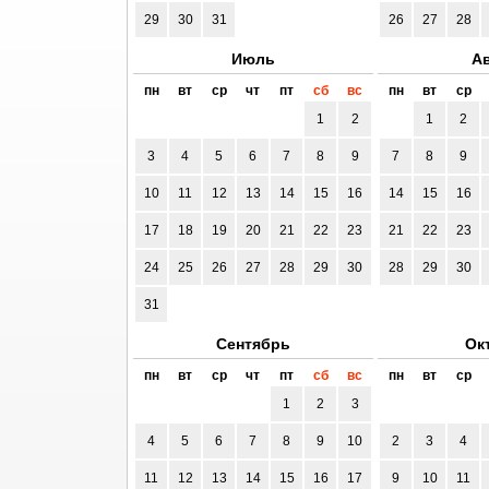
29
30
31
26
27
28
Июль
Ав
пн
вт
ср
чт
пт
сб
вс
пн
вт
ср
1
2
1
2
3
4
5
6
7
8
9
7
8
9
10
11
12
13
14
15
16
14
15
16
17
18
19
20
21
22
23
21
22
23
24
25
26
27
28
29
30
28
29
30
31
Сентябрь
Ок
пн
вт
ср
чт
пт
сб
вс
пн
вт
ср
1
2
3
4
5
6
7
8
9
10
2
3
4
11
12
13
14
15
16
17
9
10
11