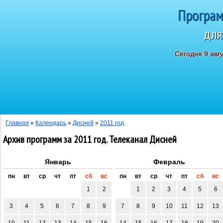
Програм
для
Сегодня 9 авг
Главная
»
Календарь
»
Дисней
»
2011 год
Архив программ за 2011 год. Телеканал Дисней
Январь
Февраль
пн
вт
ср
чт
пт
сб
вс
пн
вт
ср
чт
пт
сб
вс
1
2
1
2
3
4
5
6
3
4
5
6
7
8
9
7
8
9
10
11
12
13
10
11
12
13
14
15
16
14
15
16
17
18
19
20