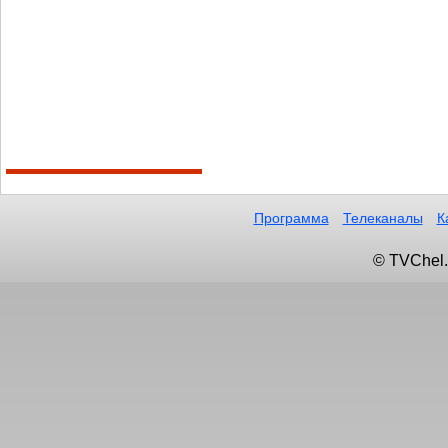
Программа
Телеканалы
К
© TVChel.