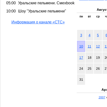
05:00
Уральские пельмени. Смехbook
Авгус
10:00
Шоу "Уральские пельмени"
пн
вт
ср
ч
Информация о канале «СТС»
3
4
5
10
11
12
1
17
18
19
2
24
25
26
2
31
Ар
2007