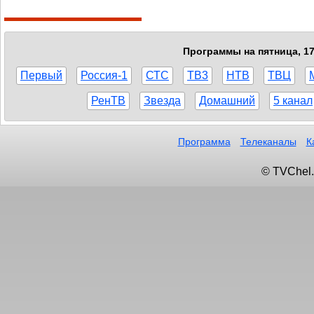
Программы на пятница, 17
Первый
Россия-1
СТС
ТВ3
НТВ
ТВЦ
РенТВ
Звезда
Домашний
5 канал
Программа
Телеканалы
К
© TVChel.