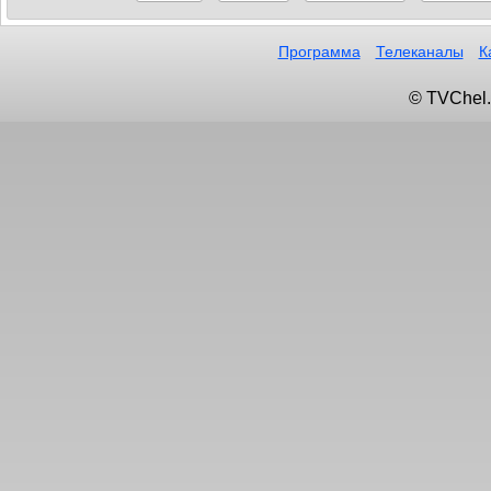
Программа
Телеканалы
К
© TVChel.