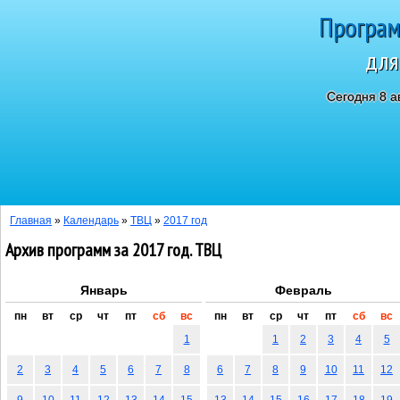
Програм
для
Сегодня 8 а
Главная
»
Календарь
»
ТВЦ
»
2017 год
Архив программ за 2017 год. ТВЦ
Январь
Февраль
пн
вт
ср
чт
пт
сб
вс
пн
вт
ср
чт
пт
сб
вс
1
1
2
3
4
5
2
3
4
5
6
7
8
6
7
8
9
10
11
12
9
10
11
12
13
14
15
13
14
15
16
17
18
19