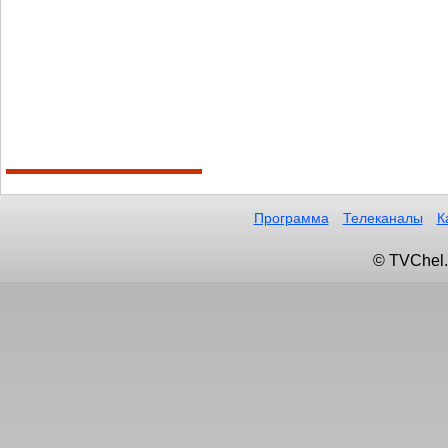
Программа
Телеканалы
К
© TVChel.