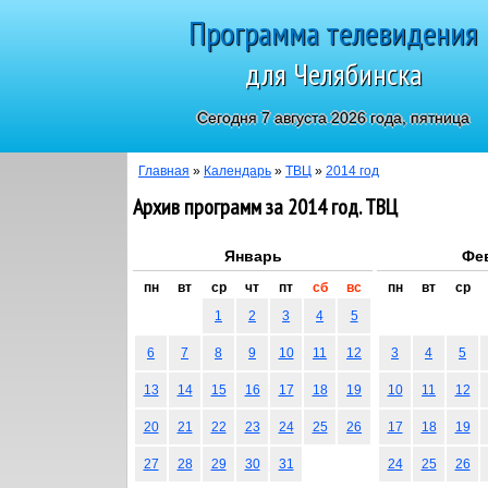
Программа телевидения
для Челябинска
Сегодня 7 августа 2026 года, пятница
Главная
»
Календарь
»
ТВЦ
»
2014 год
Архив программ за 2014 год. ТВЦ
Январь
Фе
пн
вт
ср
чт
пт
сб
вс
пн
вт
ср
1
2
3
4
5
6
7
8
9
10
11
12
3
4
5
13
14
15
16
17
18
19
10
11
12
20
21
22
23
24
25
26
17
18
19
27
28
29
30
31
24
25
26