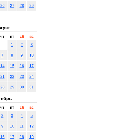
26
27
28
29
густ
чт
пт
сб
вс
1
2
3
7
8
9
10
14
15
16
17
21
22
23
24
28
29
30
31
тябрь
чт
пт
сб
вс
2
3
4
5
9
10
11
12
16
17
18
19