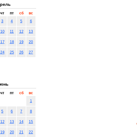
рель
чт
пт
сб
вс
3
4
5
6
10
11
12
13
17
18
19
20
24
25
26
27
юнь
чт
пт
сб
вс
1
5
6
7
8
12
13
14
15
19
20
21
22