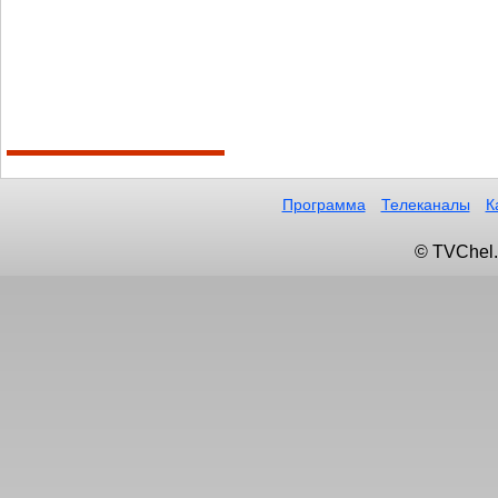
Программа
Телеканалы
К
© TVChel.