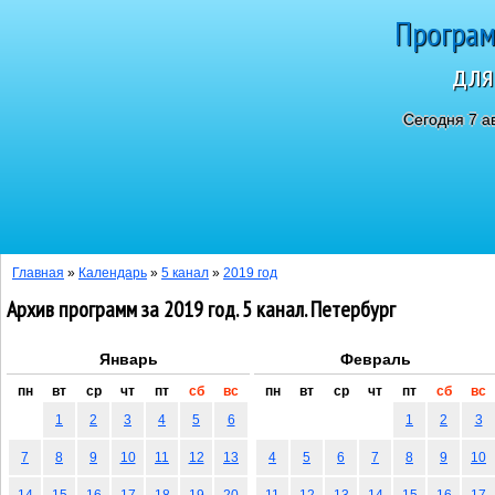
Програм
для
Сегодня 7 а
Главная
»
Календарь
»
5 канал
»
2019 год
Архив программ за 2019 год. 5 канал. Петербург
Январь
Февраль
пн
вт
ср
чт
пт
сб
вс
пн
вт
ср
чт
пт
сб
вс
1
2
3
4
5
6
1
2
3
7
8
9
10
11
12
13
4
5
6
7
8
9
10
14
15
16
17
18
19
20
11
12
13
14
15
16
17