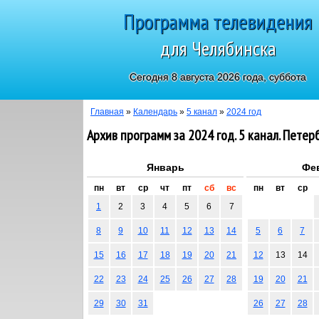
Программа телевидения
для Челябинска
Сегодня 8 августа 2026 года, суббота
Главная
»
Календарь
»
5 канал
»
2024 год
Архив программ за 2024 год. 5 канал. Петер
Январь
Фе
пн
вт
ср
чт
пт
сб
вс
пн
вт
ср
1
2
3
4
5
6
7
8
9
10
11
12
13
14
5
6
7
15
16
17
18
19
20
21
12
13
14
22
23
24
25
26
27
28
19
20
21
29
30
31
26
27
28