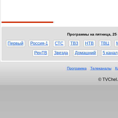
Программы на пятница, 25 
Первый
Россия-1
СТС
ТВ3
НТВ
ТВЦ
РенТВ
Звезда
Домашний
5 канал
Программа
Телеканалы
К
© TVChel.