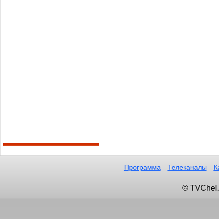
Программа
Телеканалы
К
© TVChel.