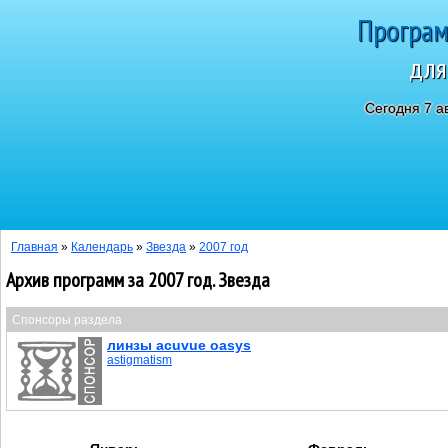
Програм
для
Сегодня 7 а
Главная
»
Календарь
»
Звезда
»
2007 год
Архив программ за 2007 год. Звезда
Спонсоры раздела
линзы acuvue oasys
astigmatism