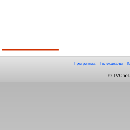
Программа
Телеканалы
К
© TVChel.