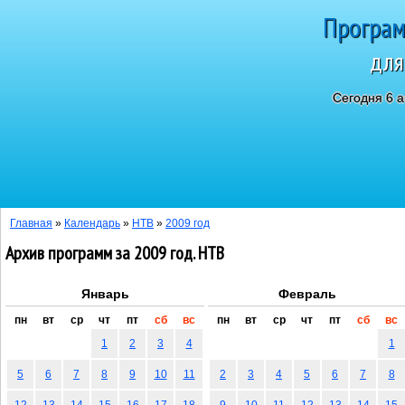
Програм
для
Сегодня 6 а
Главная
»
Календарь
»
НТВ
»
2009 год
Архив программ за 2009 год. НТВ
Январь
Февраль
пн
вт
ср
чт
пт
сб
вс
пн
вт
ср
чт
пт
сб
вс
1
2
3
4
1
5
6
7
8
9
10
11
2
3
4
5
6
7
8
12
13
14
15
16
17
18
9
10
11
12
13
14
15