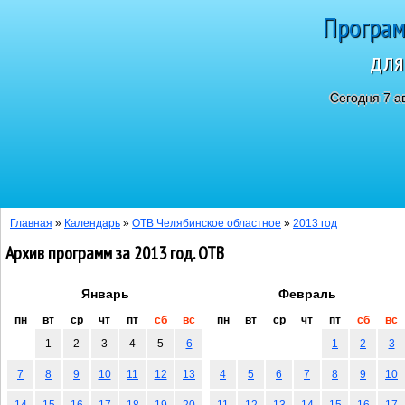
Програм
для
Сегодня 7 а
Главная
»
Календарь
»
ОТВ Челябинское областное
»
2013 год
Архив программ за 2013 год. ОТВ
Январь
Февраль
пн
вт
ср
чт
пт
сб
вс
пн
вт
ср
чт
пт
сб
вс
1
2
3
4
5
6
1
2
3
7
8
9
10
11
12
13
4
5
6
7
8
9
10
14
15
16
17
18
19
20
11
12
13
14
15
16
17