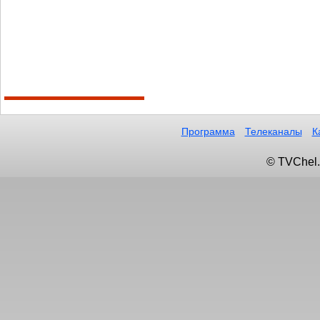
Программа
Телеканалы
К
© TVChel.