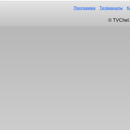
Программа
Телеканалы
К
© TVChel.