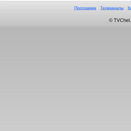
Программа
Телеканалы
К
© TVChel.