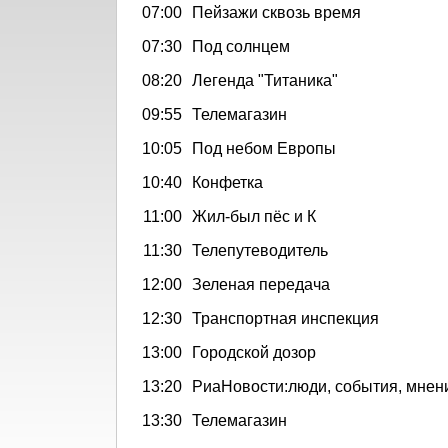
07:00
Пейзажи сквозь время
07:30
Под солнцем
08:20
Легенда "Титаника"
09:55
Телемагазин
10:05
Под небом Европы
10:40
Конфетка
11:00
Жил-был пёс и К
11:30
Телепутеводитель
12:00
Зеленая передача
12:30
Транспортная инспекция
13:00
Городской дозор
13:20
РиаНовости:люди, события, мнен
13:30
Телемагазин