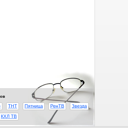
лов
е
ТНТ
Пятница
РенТВ
Звезда
КХЛ ТВ