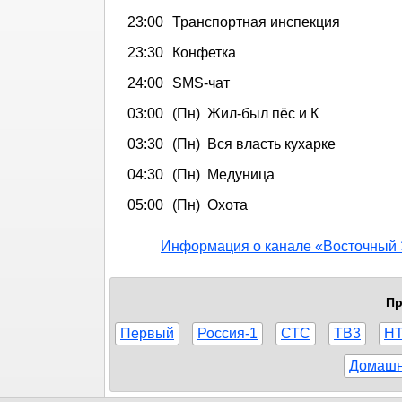
23:00
Транспортная инспекция
23:30
Конфетка
24:00
SMS-чат
03:00
(Пн) Жил-был пёс и К
03:30
(Пн) Вся власть кухарке
04:30
(Пн) Медуница
05:00
(Пн) Охота
Информация о канале «Восточный 
Пр
Первый
Россия-1
СТС
ТВ3
Н
Домаш