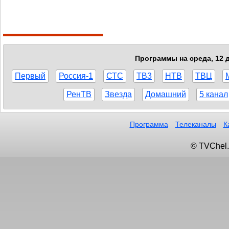
Программы на среда, 12 д
Первый
Россия-1
СТС
ТВ3
НТВ
ТВЦ
РенТВ
Звезда
Домашний
5 канал
Программа
Телеканалы
К
© TVChel.