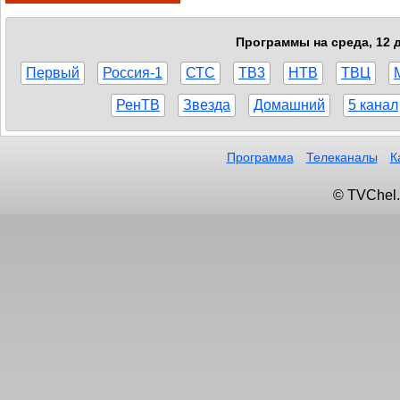
Программы на среда, 12 д
Первый
Россия-1
СТС
ТВ3
НТВ
ТВЦ
РенТВ
Звезда
Домашний
5 канал
Программа
Телеканалы
К
© TVChel.