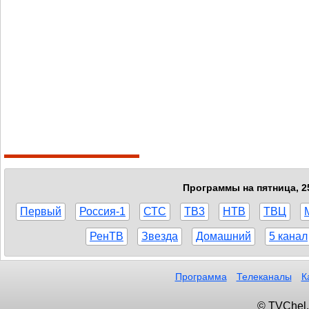
Программы на пятница, 2
Первый
Россия-1
СТС
ТВ3
НТВ
ТВЦ
РенТВ
Звезда
Домашний
5 канал
Программа
Телеканалы
К
© TVChel.