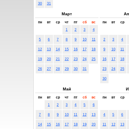
30
31
Март
Ап
пн
вт
ср
чт
пт
сб
вс
пн
вт
ср
1
2
3
4
5
6
7
8
9
10
11
2
3
4
12
13
14
15
16
17
18
9
10
11
19
20
21
22
23
24
25
16
17
18
26
27
28
29
30
31
23
24
25
30
Май
И
пн
вт
ср
чт
пт
сб
вс
пн
вт
ср
1
2
3
4
5
6
7
8
9
10
11
12
13
4
5
6
14
15
16
17
18
19
20
11
12
13