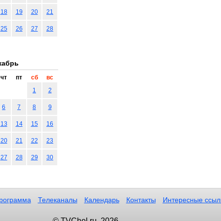
18
19
20
21
25
26
27
28
кабрь
чт
пт
сб
вс
1
2
6
7
8
9
13
14
15
16
20
21
22
23
27
28
29
30
рограмма
Телеканалы
Календарь
Контакты
Интересные ссыл
© TVChel.ru, 2026