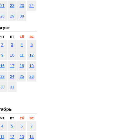
21
22
23
24
28
29
30
густ
чт
пт
сб
вс
2
3
4
5
9
10
11
12
16
17
18
19
23
24
25
26
30
31
тябрь
чт
пт
сб
вс
4
5
6
7
11
12
13
14