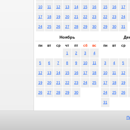
10
11
12
13
14
15
16
15
16
17
17
18
19
20
21
22
23
22
23
24
24
25
26
27
28
29
30
29
30
31
Ноябрь
Де
пн
вт
ср
чт
пт
сб
вс
пн
вт
ср
1
2
3
4
5
6
7
8
9
10
11
3
4
5
12
13
14
15
16
17
18
10
11
12
19
20
21
22
23
24
25
17
18
19
26
27
28
29
30
24
25
26
31
П