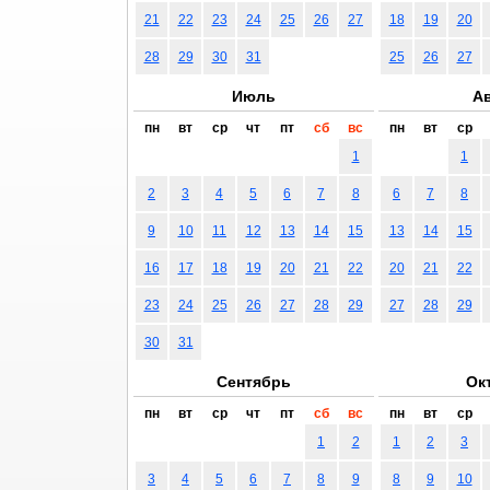
21
22
23
24
25
26
27
18
19
20
28
29
30
31
25
26
27
Июль
Ав
пн
вт
ср
чт
пт
сб
вс
пн
вт
ср
1
1
2
3
4
5
6
7
8
6
7
8
9
10
11
12
13
14
15
13
14
15
16
17
18
19
20
21
22
20
21
22
23
24
25
26
27
28
29
27
28
29
30
31
Сентябрь
Ок
пн
вт
ср
чт
пт
сб
вс
пн
вт
ср
1
2
1
2
3
3
4
5
6
7
8
9
8
9
10