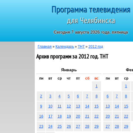
Программа телевидения
для Челябинска
Сегодня 7 августа 2026 года, пятница
Главная
»
Календарь
»
ТНТ
»
2012 год
Архив программ за 2012 год. ТНТ
Январь
Фе
пн
вт
ср
чт
пт
сб
вс
пн
вт
ср
1
1
2
3
4
5
6
7
8
6
7
8
9
10
11
12
13
14
15
13
14
15
16
17
18
19
20
21
22
20
21
22
23
24
25
26
27
28
29
27
28
29