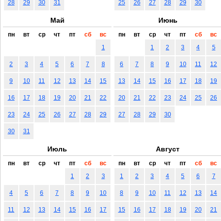
28
29
30
31
25
26
27
28
29
30
Май
Июнь
пн
вт
ср
чт
пт
сб
вс
пн
вт
ср
чт
пт
сб
вс
1
1
2
3
4
5
2
3
4
5
6
7
8
6
7
8
9
10
11
12
9
10
11
12
13
14
15
13
14
15
16
17
18
19
16
17
18
19
20
21
22
20
21
22
23
24
25
26
23
24
25
26
27
28
29
27
28
29
30
30
31
Июль
Август
пн
вт
ср
чт
пт
сб
вс
пн
вт
ср
чт
пт
сб
вс
1
2
3
1
2
3
4
5
6
7
4
5
6
7
8
9
10
8
9
10
11
12
13
14
11
12
13
14
15
16
17
15
16
17
18
19
20
21