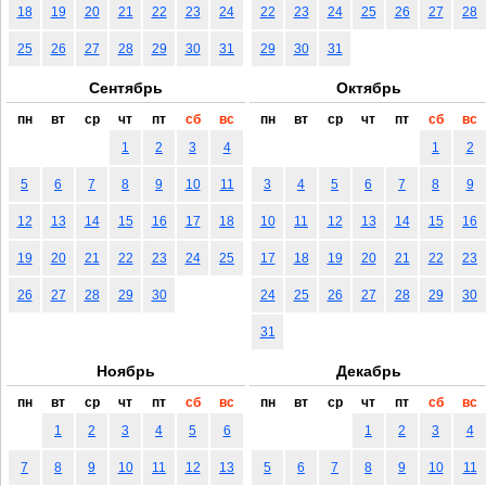
18
19
20
21
22
23
24
22
23
24
25
26
27
28
25
26
27
28
29
30
31
29
30
31
Сентябрь
Октябрь
пн
вт
ср
чт
пт
сб
вс
пн
вт
ср
чт
пт
сб
вс
1
2
3
4
1
2
5
6
7
8
9
10
11
3
4
5
6
7
8
9
12
13
14
15
16
17
18
10
11
12
13
14
15
16
19
20
21
22
23
24
25
17
18
19
20
21
22
23
26
27
28
29
30
24
25
26
27
28
29
30
31
Ноябрь
Декабрь
пн
вт
ср
чт
пт
сб
вс
пн
вт
ср
чт
пт
сб
вс
1
2
3
4
5
6
1
2
3
4
7
8
9
10
11
12
13
5
6
7
8
9
10
11