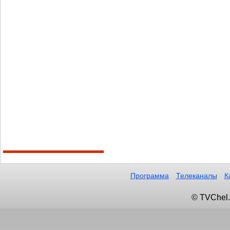
Программа
Телеканалы
К
© TVChel.