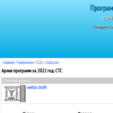
Програм
для
Сегодня 6 а
Главная
»
Календарь
»
СТС
»
2022 год
Архив программ за 2022 год. СТС
Спонсоры раздела
ааб2л 3х50