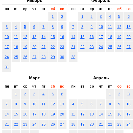
Январь
Февраль
пн
вт
ср
чт
пт
сб
вс
пн
вт
ср
чт
пт
сб
вс
1
2
1
2
3
4
5
6
3
4
5
6
7
8
9
7
8
9
10
11
12
13
10
11
12
13
14
15
16
14
15
16
17
18
19
20
17
18
19
20
21
22
23
21
22
23
24
25
26
27
24
25
26
27
28
29
30
28
31
Март
Апрель
пн
вт
ср
чт
пт
сб
вс
пн
вт
ср
чт
пт
сб
вс
1
2
3
4
5
6
1
2
3
7
8
9
10
11
12
13
4
5
6
7
8
9
10
14
15
16
17
18
19
20
11
12
13
14
15
16
17
21
22
23
24
25
26
27
18
19
20
21
22
23
24