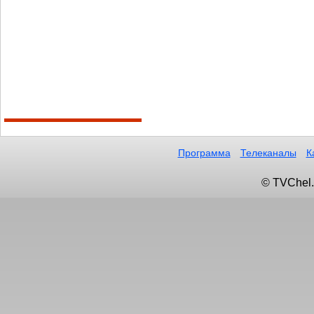
Программа
Телеканалы
К
© TVChel.