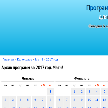
Програм
для
Сегодня 6 а
Главная
»
Календарь
»
Матч!
»
2017 год
Архив программ за 2017 год. Матч!
Январь
Февраль
пн
вт
ср
чт
пт
сб
вс
пн
вт
ср
чт
пт
сб
вс
1
1
2
3
4
5
2
3
4
5
6
7
8
6
7
8
9
10
11
12
9
10
11
12
13
14
15
13
14
15
16
17
18
19