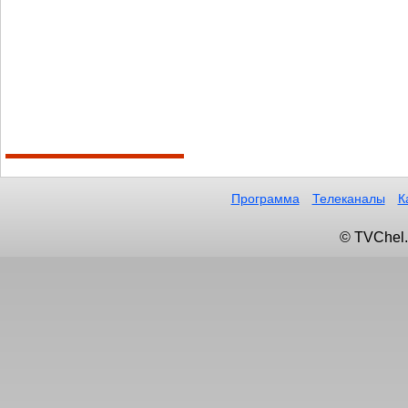
Программа
Телеканалы
К
© TVChel.