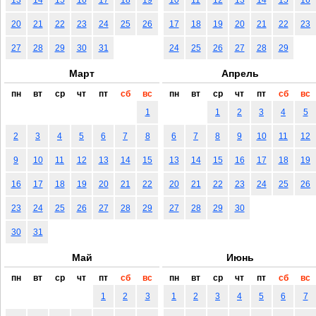
20
21
22
23
24
25
26
17
18
19
20
21
22
23
27
28
29
30
31
24
25
26
27
28
29
Март
Апрель
пн
вт
ср
чт
пт
сб
вс
пн
вт
ср
чт
пт
сб
вс
1
1
2
3
4
5
2
3
4
5
6
7
8
6
7
8
9
10
11
12
9
10
11
12
13
14
15
13
14
15
16
17
18
19
16
17
18
19
20
21
22
20
21
22
23
24
25
26
23
24
25
26
27
28
29
27
28
29
30
30
31
Май
Июнь
пн
вт
ср
чт
пт
сб
вс
пн
вт
ср
чт
пт
сб
вс
1
2
3
1
2
3
4
5
6
7