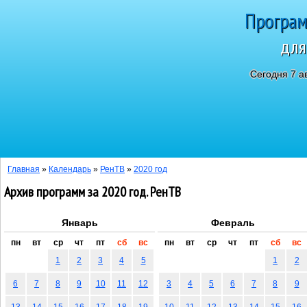
Програм
для
Сегодня 7 а
Главная
»
Календарь
»
РенТВ
»
2020 год
Архив программ за 2020 год. РенТВ
Январь
Февраль
пн
вт
ср
чт
пт
сб
вс
пн
вт
ср
чт
пт
сб
вс
1
2
3
4
5
1
2
6
7
8
9
10
11
12
3
4
5
6
7
8
9
13
14
15
16
17
18
19
10
11
12
13
14
15
16