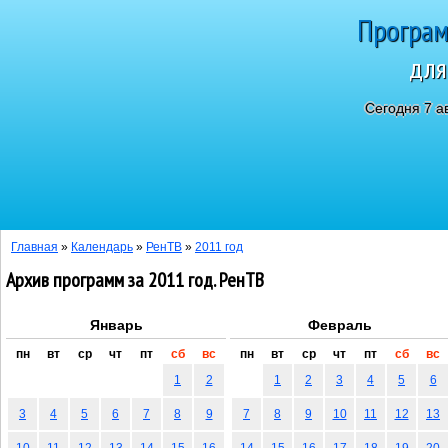
Програм
для
Сегодня 7 а
Главная
»
Календарь
»
РенТВ
»
2011 год
Архив программ за 2011 год. РенТВ
Январь
Февраль
пн
вт
ср
чт
пт
сб
вс
пн
вт
ср
чт
пт
сб
вс
1
2
1
2
3
4
5
6
3
4
5
6
7
8
9
7
8
9
10
11
12
13
10
11
12
13
14
15
16
14
15
16
17
18
19
20