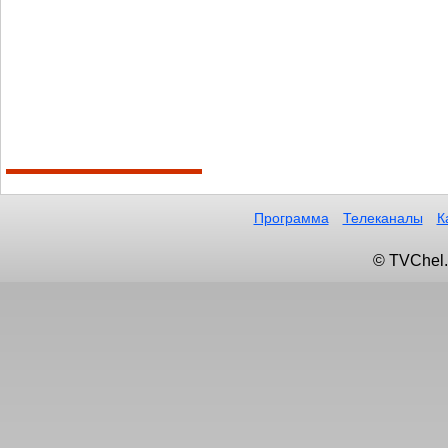
Программа
Телеканалы
К
© TVChel.