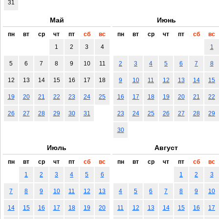
31
Май
Июнь
пн
вт
ср
чт
пт
сб
вс
пн
вт
ср
чт
пт
сб
вс
1
2
3
4
1
5
6
7
8
9
10
11
2
3
4
5
6
7
8
12
13
14
15
16
17
18
9
10
11
12
13
14
15
19
20
21
22
23
24
25
16
17
18
19
20
21
22
26
27
28
29
30
31
23
24
25
26
27
28
29
30
Июль
Август
пн
вт
ср
чт
пт
сб
вс
пн
вт
ср
чт
пт
сб
вс
1
2
3
4
5
6
1
2
3
7
8
9
10
11
12
13
4
5
6
7
8
9
10
14
15
16
17
18
19
20
11
12
13
14
15
16
17