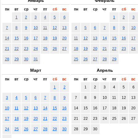
Январь
Февраль
пн
вт
ср
чт
пт
сб
вс
пн
вт
ср
чт
пт
сб
вс
1
2
3
4
5
6
1
2
3
7
8
9
10
11
12
13
4
5
6
7
8
9
10
14
15
16
17
18
19
20
11
12
13
14
15
16
17
21
22
23
24
25
26
27
18
19
20
21
22
23
24
28
29
30
31
25
26
27
28
29
Март
Апрель
пн
вт
ср
чт
пт
сб
вс
пн
вт
ср
чт
пт
сб
вс
1
2
1
2
3
4
5
6
3
4
5
6
7
8
9
7
8
9
10
11
12
13
10
11
12
13
14
15
16
14
15
16
17
18
19
20
17
18
19
20
21
22
23
21
22
23
24
25
26
27
24
25
26
27
28
29
30
28
29
30