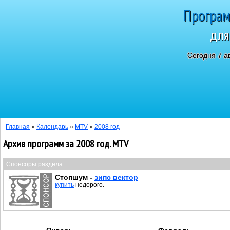
Програм
для
Сегодня 7 а
Главная
»
Календарь
»
MTV
»
2008 год
Архив программ за 2008 год. MTV
Спонсоры раздела
Стопшум -
зипс вектор
купить
недорого.