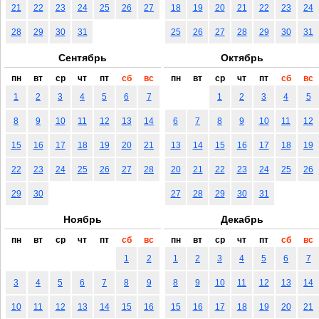
21
22
23
24
25
26
27
18
19
20
21
22
23
24
28
29
30
31
25
26
27
28
29
30
31
Сентябрь
Октябрь
пн
вт
ср
чт
пт
сб
вс
пн
вт
ср
чт
пт
сб
вс
1
2
3
4
5
6
7
1
2
3
4
5
8
9
10
11
12
13
14
6
7
8
9
10
11
12
15
16
17
18
19
20
21
13
14
15
16
17
18
19
22
23
24
25
26
27
28
20
21
22
23
24
25
26
29
30
27
28
29
30
31
Ноябрь
Декабрь
пн
вт
ср
чт
пт
сб
вс
пн
вт
ср
чт
пт
сб
вс
1
2
1
2
3
4
5
6
7
3
4
5
6
7
8
9
8
9
10
11
12
13
14
10
11
12
13
14
15
16
15
16
17
18
19
20
21