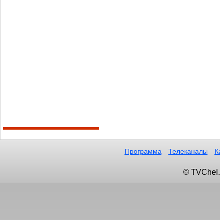
Программа
Телеканалы
К
© TVChel.