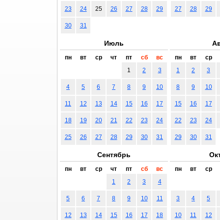
23
24
25
26
27
28
29
27
28
29
30
31
Июль
Ав
пн
вт
ср
чт
пт
сб
вс
пн
вт
ср
1
2
3
1
2
3
4
5
6
7
8
9
10
8
9
10
11
12
13
14
15
16
17
15
16
17
18
19
20
21
22
23
24
22
23
24
25
26
27
28
29
30
31
29
30
31
Сентябрь
Ок
пн
вт
ср
чт
пт
сб
вс
пн
вт
ср
1
2
3
4
5
6
7
8
9
10
11
3
4
5
12
13
14
15
16
17
18
10
11
12