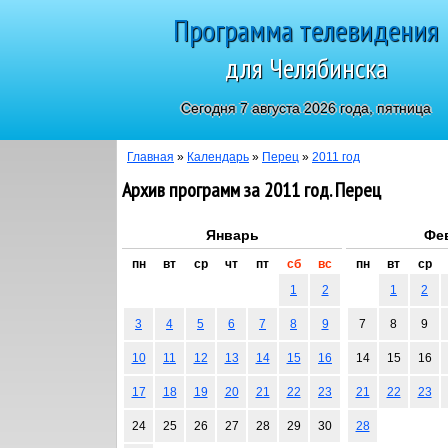
Программа телевидения
для Челябинска
Сегодня 7 августа 2026 года, пятница
Главная
»
Календарь
»
Перец
»
2011 год
Архив программ за 2011 год. Перец
Январь
Фе
пн
вт
ср
чт
пт
сб
вс
пн
вт
ср
1
2
1
2
3
4
5
6
7
8
9
7
8
9
10
11
12
13
14
15
16
14
15
16
17
18
19
20
21
22
23
21
22
23
24
25
26
27
28
29
30
28