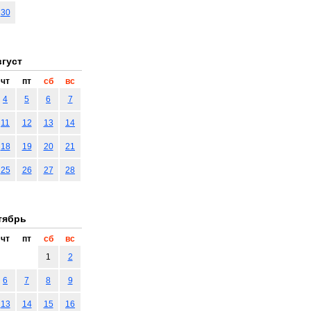
30
густ
чт
пт
сб
вс
4
5
6
7
11
12
13
14
18
19
20
21
25
26
27
28
тябрь
чт
пт
сб
вс
1
2
6
7
8
9
13
14
15
16