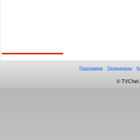
Программа
Телеканалы
К
© TVChel.