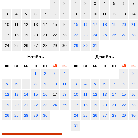
1
2
1
2
3
4
5
6
7
3
4
5
6
7
8
9
8
9
10
11
12
13
14
10
11
12
13
14
15
16
15
16
17
18
19
20
21
17
18
19
20
21
22
23
22
23
24
25
26
27
28
24
25
26
27
28
29
30
29
30
31
Ноябрь
Декабрь
пн
вт
ср
чт
пт
сб
вс
пн
вт
ср
чт
пт
сб
вс
1
2
3
4
1
2
5
6
7
8
9
10
11
3
4
5
6
7
8
9
12
13
14
15
16
17
18
10
11
12
13
14
15
16
19
20
21
22
23
24
25
17
18
19
20
21
22
23
26
27
28
29
30
24
25
26
27
28
29
30
31