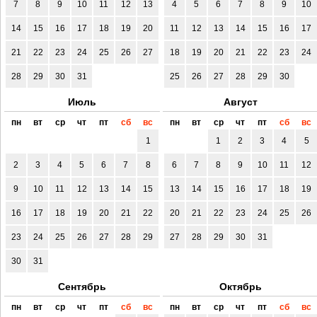
7
8
9
10
11
12
13
4
5
6
7
8
9
10
14
15
16
17
18
19
20
11
12
13
14
15
16
17
21
22
23
24
25
26
27
18
19
20
21
22
23
24
28
29
30
31
25
26
27
28
29
30
Июль
Август
пн
вт
ср
чт
пт
сб
вс
пн
вт
ср
чт
пт
сб
вс
1
1
2
3
4
5
2
3
4
5
6
7
8
6
7
8
9
10
11
12
9
10
11
12
13
14
15
13
14
15
16
17
18
19
16
17
18
19
20
21
22
20
21
22
23
24
25
26
23
24
25
26
27
28
29
27
28
29
30
31
30
31
Сентябрь
Октябрь
пн
вт
ср
чт
пт
сб
вс
пн
вт
ср
чт
пт
сб
вс