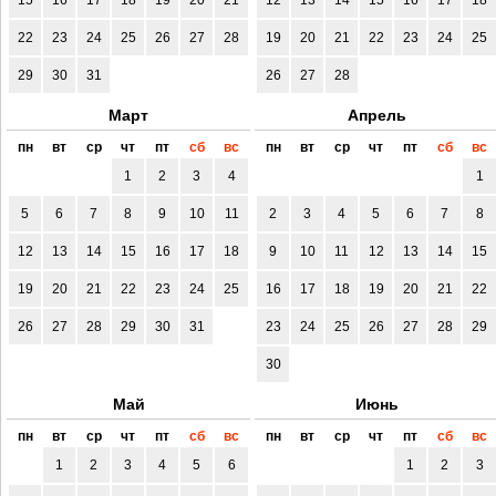
22
23
24
25
26
27
28
19
20
21
22
23
24
25
29
30
31
26
27
28
Март
Апрель
пн
вт
ср
чт
пт
сб
вс
пн
вт
ср
чт
пт
сб
вс
1
2
3
4
1
5
6
7
8
9
10
11
2
3
4
5
6
7
8
12
13
14
15
16
17
18
9
10
11
12
13
14
15
19
20
21
22
23
24
25
16
17
18
19
20
21
22
26
27
28
29
30
31
23
24
25
26
27
28
29
30
Май
Июнь
пн
вт
ср
чт
пт
сб
вс
пн
вт
ср
чт
пт
сб
вс
1
2
3
4
5
6
1
2
3