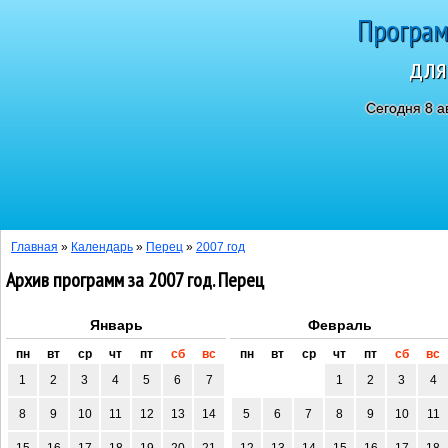
Програм
для
Сегодня 8 а
Главная
»
Календарь
»
Перец
»
2007 год
Архив программ за 2007 год. Перец
Январь
Февраль
пн
вт
ср
чт
пт
сб
вс
пн
вт
ср
чт
пт
сб
вс
1
2
3
4
5
6
7
1
2
3
4
8
9
10
11
12
13
14
5
6
7
8
9
10
11
15
16
17
18
19
20
21
12
13
14
15
16
17
18