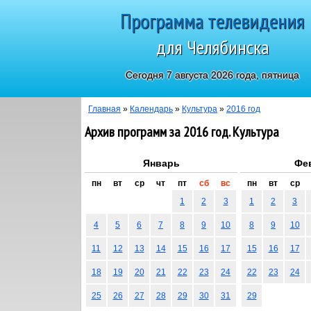
Программа телевидения
для Челябинска
Сегодня 7 августа 2026 года, пятница
Главная
»
Календарь
»
Культура
»
2016 год
Архив программ за 2016 год. Культура
Январь
Фе
пн
вт
ср
чт
пт
сб
вс
пн
вт
ср
1
2
3
1
2
3
4
5
6
7
8
9
10
8
9
10
11
12
13
14
15
16
17
15
16
17
18
19
20
21
22
23
24
22
23
24
25
26
27
28
29
30
31
29