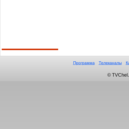
Программа
Телеканалы
К
© TVChel.