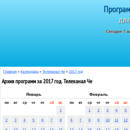
Програм
для
Сегодня 7 а
Главная
»
Календарь
»
Телеканал Че
»
2017 год
Архив программ за 2017 год. Телеканал Че
Январь
Февраль
пн
вт
ср
чт
пт
сб
вс
пн
вт
ср
чт
пт
сб
вс
1
1
2
3
4
5
2
3
4
5
6
7
8
6
7
8
9
10
11
12
9
10
11
12
13
14
15
13
14
15
16
17
18
19