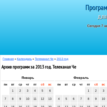
Програм
для
Сегодня 7 а
Главная
»
Календарь
»
Телеканал Че
»
2013 год
Архив программ за 2013 год. Телеканал Че
Январь
Февраль
пн
вт
ср
чт
пт
сб
вс
пн
вт
ср
чт
пт
сб
вс
1
2
3
4
5
6
1
2
3
7
8
9
10
11
12
13
4
5
6
7
8
9
10
14
15
16
17
18
19
20
11
12
13
14
15
16
17