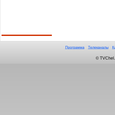
Программа
Телеканалы
К
© TVChel.