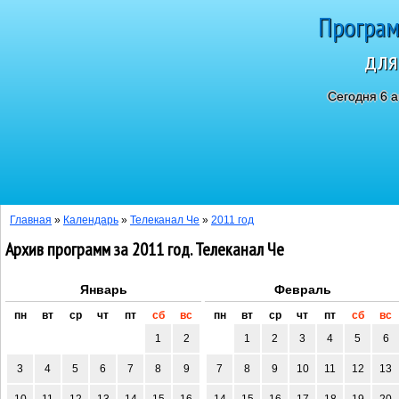
Програм
для
Сегодня 6 а
Главная
»
Календарь
»
Телеканал Че
»
2011 год
Архив программ за 2011 год. Телеканал Че
Январь
Февраль
пн
вт
ср
чт
пт
сб
вс
пн
вт
ср
чт
пт
сб
вс
1
2
1
2
3
4
5
6
3
4
5
6
7
8
9
7
8
9
10
11
12
13
10
11
12
13
14
15
16
14
15
16
17
18
19
20