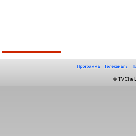
Программа
Телеканалы
К
© TVChel.