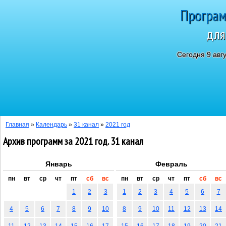
Програм
для
Сегодня 9 авг
Главная
»
Календарь
»
31 канал
»
2021 год
Архив программ за 2021 год. 31 канал
Январь
Февраль
пн
вт
ср
чт
пт
сб
вс
пн
вт
ср
чт
пт
сб
вс
1
2
3
1
2
3
4
5
6
7
4
5
6
7
8
9
10
8
9
10
11
12
13
14
11
12
13
14
15
16
17
15
16
17
18
19
20
21