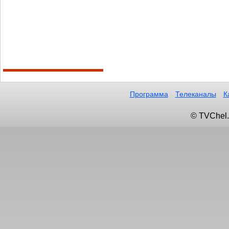
Программа
Телеканалы
К
© TVChel.