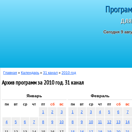
Програм
для
Сегодня 9 авг
Главная
»
Календарь
»
31 канал
»
2010 год
Архив программ за 2010 год. 31 канал
Январь
Февраль
пн
вт
ср
чт
пт
сб
вс
пн
вт
ср
чт
пт
сб
вс
1
2
3
1
2
3
4
5
6
7
4
5
6
7
8
9
10
8
9
10
11
12
13
14
11
12
13
14
15
16
17
15
16
17
18
19
20
21