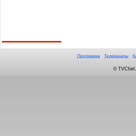
Программа
Телеканалы
К
© TVChel.