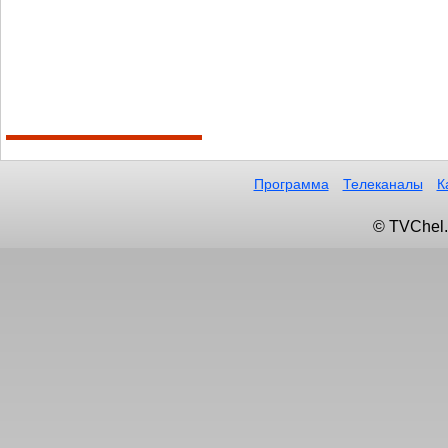
Программа
Телеканалы
К
© TVChel.