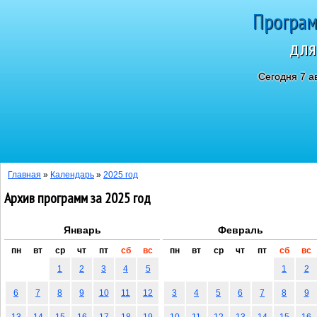
Програм
для
Сегодня 7 а
Главная
»
Календарь
»
2025 год
Архив программ за 2025 год
Январь
Февраль
пн
вт
ср
чт
пт
сб
вс
пн
вт
ср
чт
пт
сб
вс
1
2
3
4
5
1
2
6
7
8
9
10
11
12
3
4
5
6
7
8
9
13
14
15
16
17
18
19
10
11
12
13
14
15
16