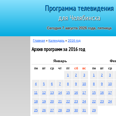
Программа телевидения
для Челябинска
Сегодня 7 августа 2026 года, пятница
Главная
»
Календарь
»
2016 год
Архив программ за 2016 год
Январь
Фе
пн
вт
ср
чт
пт
сб
вс
пн
вт
ср
1
2
3
1
2
3
4
5
6
7
8
9
10
8
9
10
11
12
13
14
15
16
17
15
16
17
18
19
20
21
22
23
24
22
23
24
25
26
27
28
29
30
31
29