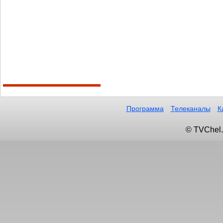
Программа
Телеканалы
К
© TVChel.