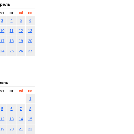
рель
чт
пт
сб
вс
3
4
5
6
10
11
12
13
17
18
19
20
24
25
26
27
юнь
чт
пт
сб
вс
1
5
6
7
8
12
13
14
15
19
20
21
22