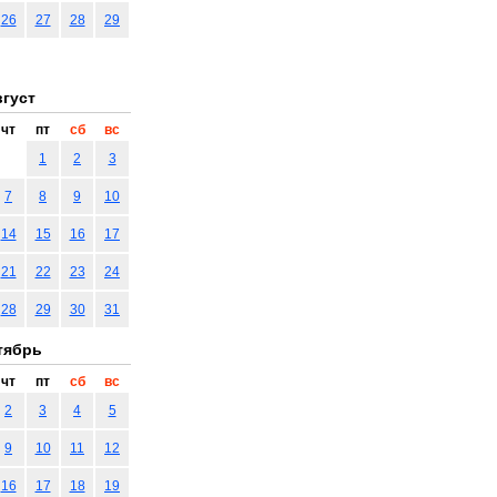
26
27
28
29
густ
чт
пт
сб
вс
1
2
3
7
8
9
10
14
15
16
17
21
22
23
24
28
29
30
31
тябрь
чт
пт
сб
вс
2
3
4
5
9
10
11
12
16
17
18
19