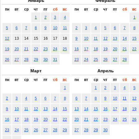
Январь
Февраль
пн
вт
ср
чт
пт
сб
вс
пн
вт
ср
чт
пт
сб
вс
1
2
3
4
1
5
6
7
8
9
10
11
2
3
4
5
6
7
8
12
13
14
15
16
17
18
9
10
11
12
13
14
15
19
20
21
22
23
24
25
16
17
18
19
20
21
22
26
27
28
29
30
31
23
24
25
26
27
28
Март
Апрель
пн
вт
ср
чт
пт
сб
вс
пн
вт
ср
чт
пт
сб
вс
1
1
2
3
4
5
2
3
4
5
6
7
8
6
7
8
9
10
11
12
9
10
11
12
13
14
15
13
14
15
16
17
18
19
16
17
18
19
20
21
22
20
21
22
23
24
25
26
23
24
25
26
27
28
29
27
28
29
30