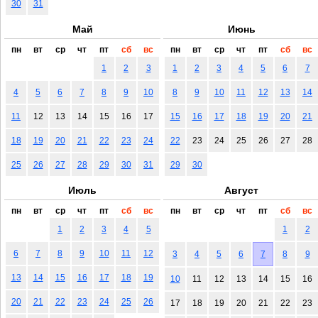
30
31
Май
Июнь
пн
вт
ср
чт
пт
сб
вс
пн
вт
ср
чт
пт
сб
вс
1
2
3
1
2
3
4
5
6
7
4
5
6
7
8
9
10
8
9
10
11
12
13
14
11
12
13
14
15
16
17
15
16
17
18
19
20
21
18
19
20
21
22
23
24
22
23
24
25
26
27
28
25
26
27
28
29
30
31
29
30
Июль
Август
пн
вт
ср
чт
пт
сб
вс
пн
вт
ср
чт
пт
сб
вс
1
2
3
4
5
1
2
6
7
8
9
10
11
12
3
4
5
6
7
8
9
13
14
15
16
17
18
19
10
11
12
13
14
15
16
20
21
22
23
24
25
26
17
18
19
20
21
22
23