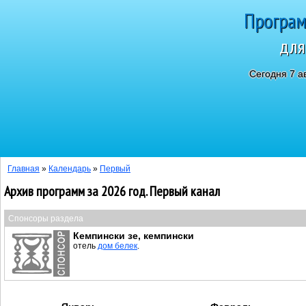
Програм
для
Сегодня 7 а
Главная
»
Календарь
»
Первый
Архив программ за 2026 год. Первый канал
Спонсоры раздела
Кемпински зе, кемпински
отель
дом белек
.