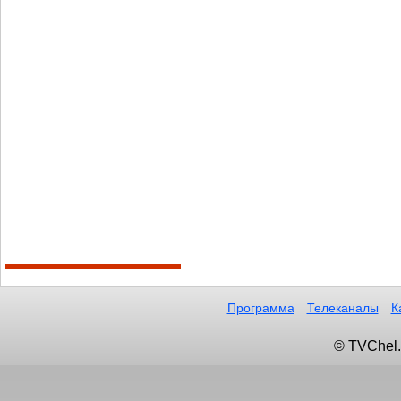
Программа
Телеканалы
К
© TVChel.